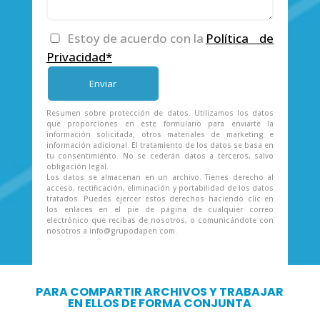
Estoy de acuerdo con la
Política de
Privacidad*
Resumen sobre protección de datos. Utilizamos los datos
que proporciones en este formulario para enviarte la
información solicitada, otros materiales de marketing e
información adicional. El tratamiento de los datos se basa en
tu consentimiento. No se cederán datos a terceros, salvo
obligación legal.
Los datos se almacenan en un archivo. Tienes derecho al
acceso, rectificación, eliminación y portabilidad de los datos
tratados. Puedes ejercer estos derechos haciendo clic en
los enlaces en el pie de página de cualquier correo
electrónico que recibas de nosotros, o comunicándote con
nosotros a info@grupodapen.com.
PARA COMPARTIR ARCHIVOS Y TRABAJAR
EN ELLOS DE FORMA CONJUNTA