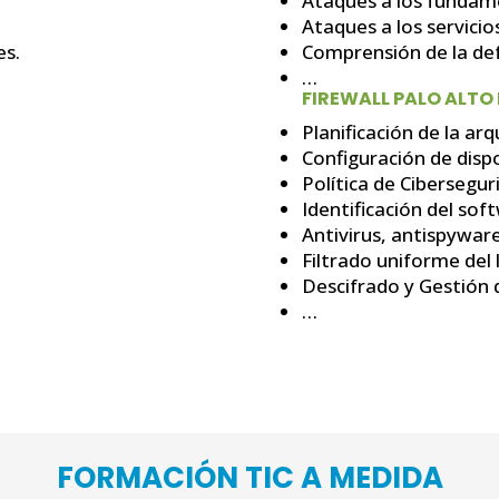
Ataques a los fundam
Ataques a los servicios
es.
Comprensión de la de
…
FIREWALL PALO ALT
Planificación de la ar
Configuración de dispo
Política de Cibersegur
Identificación del sof
Antivirus, antispyware
Filtrado uniforme del 
Descifrado y Gestión d
…
FORMACIÓN TIC A MEDIDA