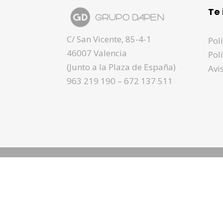
Te 
C/ San Vicente, 85-4-1
Pol
46007 Valencia
Pol
(Junto a la Plaza de España)
Avi
963 219 190
–
672 137 511