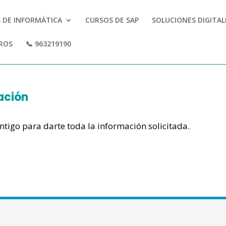
 DE INFORMÁTICA
CURSOS DE SAP
SOLUCIONES DIGITA
ROS
📞 963219190
mación
tigo para darte toda la información solicitada.